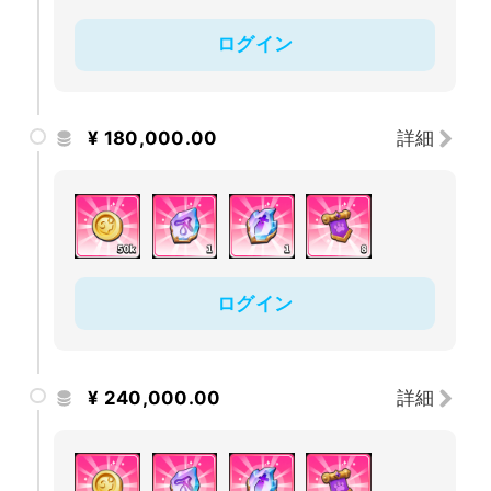
ログイン
¥ 180,000.00
詳細
ログイン
¥ 240,000.00
詳細