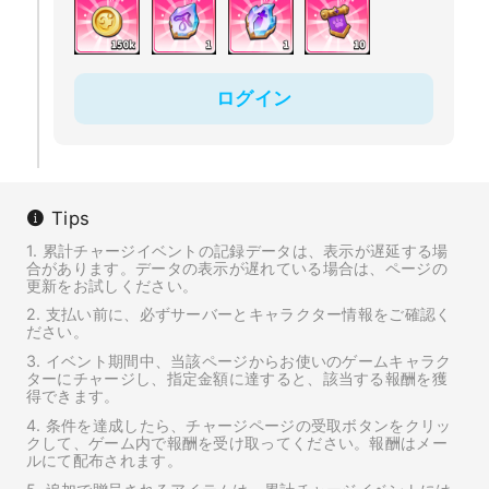
ログイン
Tips
1. 累計チャージイベントの記録データは、表示が遅延する場
合があります。データの表示が遅れている場合は、ページの
更新をお試しください。
2. 支払い前に、必ずサーバーとキャラクター情報をご確認く
ださい。
3. イベント期間中、当該ページからお使いのゲームキャラク
ターにチャージし、指定金額に達すると、該当する報酬を獲
得できます。
4. 条件を達成したら、チャージページの受取ボタンをクリッ
クして、ゲーム内で報酬を受け取ってください。報酬はメー
ルにて配布されます。