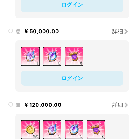
ログイン
¥ 50,000.00
詳細
ログイン
¥ 120,000.00
詳細