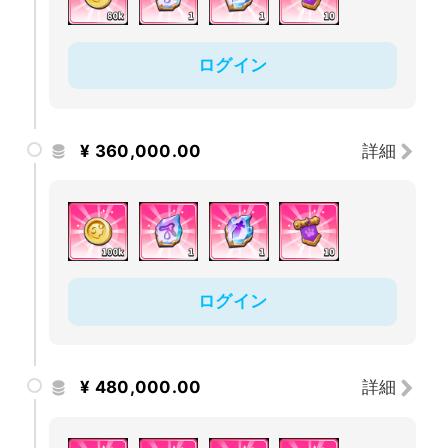
ログイン
¥ 360,000.00
詳細
ログイン
¥ 480,000.00
詳細